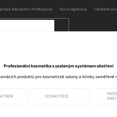
epilace Alexandria Professional
Nová registrace
Oblíbené pr
HLEDAT
Profesionální kosmetika s uceleným systémem ošetření
omácích produktů pro kosmetické salony a kliniky zaměřené n
PROD
ŠETŘENÍ
DOMÁCÍ PÉČE
PŘÍS