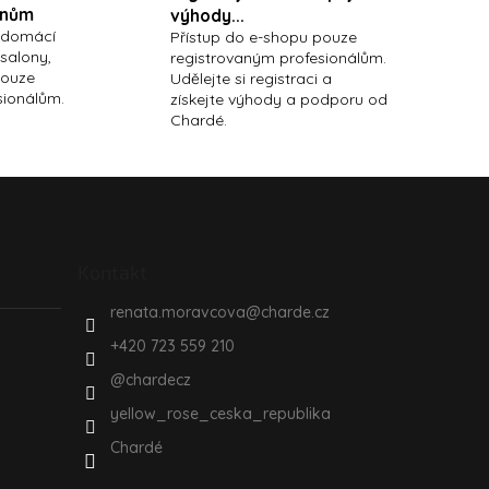
onům
výhody...
 domácí
Přístup do e-shopu pouze
 salony,
registrovaným profesionálům.
pouze
Udělejte si registraci a
sionálům.
získejte výhody a podporu od
Chardé.
Kontakt
renata.moravcova
@
charde.cz
+420 723 559 210
@chardecz
yellow_rose_ceska_republika
Chardé