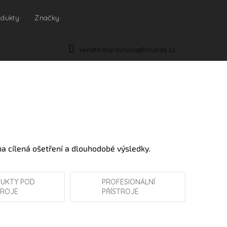
odukty
Značky
NÁKUPNÍ
KOŠÍK
renata.moravcova@charde.cz
a cílená ošetření a dlouhodobé výsledky.
UKTY POD
PROFESIONÁLNÍ
TROJE
PŘÍSTROJE
YELLOW ROSE