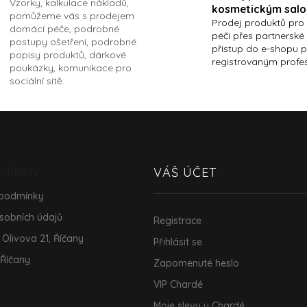
Vzorky, kalkulace nákladů,
kosmetickým sal
pomůžeme vás s prodejem
Prodej produktů pro
domácí péče, podrobné
péči přes partnerské
postupy ošetření, podrobné
přístup do e-shopu 
popisy produktů, dárkové
registrovaným profe
poukázky, komunikace pro
sociální sítě.
 odkazy
VÁŠ ÚČET
 podmínky
sobních údajů
Registrace
 Olivova 21, Říčany
Přihlásit se
 Říčany
Zapomenuté heslo
VIP Chardé
Moje slevy u Chardé