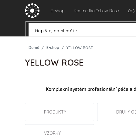
Přejít
na
E-shop
Kosmetika Yellow Rose
(d)
obsah
Domů
E-shop
YELLOW ROSE
YELLOW ROSE
Komplexní systém profesionální péče a d
PRODUKTY
DRUHY O
VZORKY