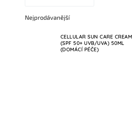
Nejprodávanější
CELLULAR SUN CARE CREAM
(SPF 50+ UVB/UVA) 50ML
(DOMÁCÍ PÉČE)
V
TIP
ý
p
DOMÁCÍ PÉČE
i
s
p
r