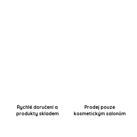
Neukazují se vám ceny školení ?
V případě, že již máte u nás registraci, stačí se
přihlásit a vybrané školení vložit do nákupního
košíku
.
Cena školení Vám bude odečtena z nákupní ceny
Startovacícho setu.
Rychlé doručení a
Prodej pouze
produkty skladem
kosmetickým salonům