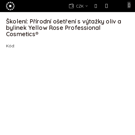
Přejít
E-
CZK
na
shop
NÁKUPNÍ
obsah
KOŠÍK
Školení: Přírodní ošetření s výtažky oliv a
Kosmetika
bylinek Yellow Rose Professional
Yellow
Cosmetics®
Rose
Kód:
(d)epilace
Alexandria
Professional
Nová
registrace
Oblíbené
produkty
Značky
Měna
(CZK)