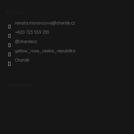
Kontakt
renata.moravcova
@
charde.cz
+420 723 559 210
@chardecz
yellow_rose_ceska_republika
Chardé
Instagram