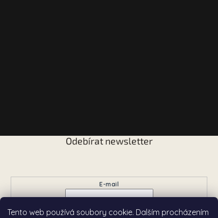
Odebírat newsletter
Vložte svůj e-mail a my vám budeme zasílat informace o
nových produktech na našem e-shopu.
E-mail
Tento web používá soubory cookie. Dalším procházením
Přihlásit se