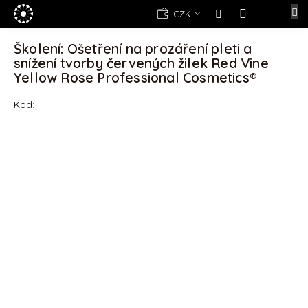
Přejít
E-
CZK
na
shop
NÁKUPNÍ
obsah
KOŠÍK
Školení: Ošetření na prozáření pleti a
Kosmetika
snížení tvorby červených žilek Red Vine
Yellow
Yellow Rose Professional Cosmetics®
Rose
Kód:
(d)epilace
Alexandria
Professional
Nová
registrace
Oblíbené
produkty
Značky
Měna
(CZK)