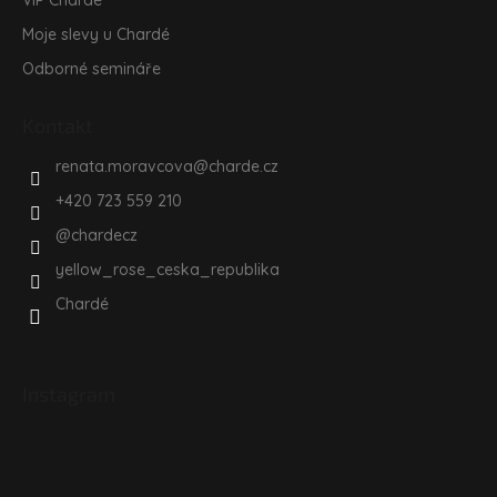
Moje slevy u Chardé
Odborné semináře
Kontakt
renata.moravcova
@
charde.cz
+420 723 559 210
@chardecz
yellow_rose_ceska_republika
Chardé
Instagram