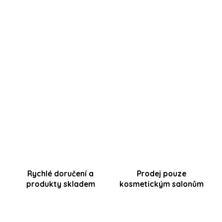
Neukazují se vám ceny školení ?
V případě, že již máte u nás registraci, stačí se
přihlásit a vybrané školení vložit do nákupního
košíku
.
Cena školení Vám bude odečtena z nákupní ceny
Startovacího setu.
Rychlé doručení a
Prodej pouze
produkty skladem
kosmetickým salonům