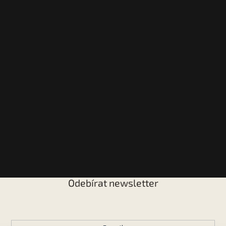
Odebírat newsletter
Vložte svůj e-mail a my vám budeme zasílat informace o
nových produktech na našem e-shopu.