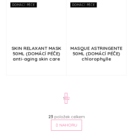
DOMÁCÍ PÉČE
DOMÁCÍ PÉČE
SKIN RELAXANT MASK
MASQUE ASTRINGENTE
50ML (DOMÁCÍ PÉČE)
50ML (DOMÁCÍ PÉČE)
anti-aging skin care
chlorophylle
1
2
S
t
O
23
položek celkem
v
r
l
NAHORU
á
á
n