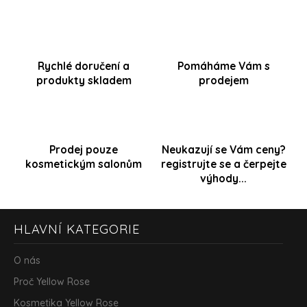
d
k
a
o
c
v
í
á
p
Rychlé doručení a
Pomáháme Vám s
n
r
produkty skladem
prodejem
í
v
k
y
v
ý
Prodej pouze
Neukazují se Vám ceny?
p
i
kosmetickým salonům
registrujte se a čerpejte
s
výhody...
u
Z
HLAVNÍ KATEGORIE
á
p
a
O nás
t
Proč Yellow Rose
í
Kosmetika Yellow Rose