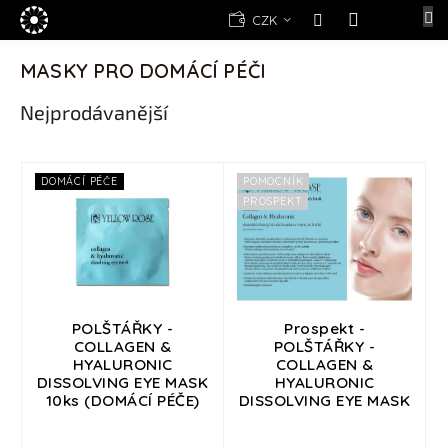
Přejít
E-
CZK
na
shop
NÁKUPNÍ
obsah
KOŠÍK
MASKY PRO DOMÁCÍ PÉČI
Kosmetika
Yellow
Nejprodávanější
Rose
(d)epilace
Alexandria
V
DOMÁCÍ PÉČE
POMOCNÍK
Professional
ý
PROSPEKT
p
Nová
i
registrace
s
Oblíbené
p
produkty
r
o
POLŠTÁŘKY -
Prospekt -
Značky
COLLAGEN &
POLŠTÁŘKY -
d
HYALURONIC
COLLAGEN &
u
DISSOLVING EYE MASK
HYALURONIC
Měna
k
(CZK)
10ks (DOMÁCÍ PÉČE)
DISSOLVING EYE MASK
t
ů