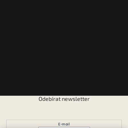
Odebírat newsletter
Vložte svůj e-mail a my vám budeme zasílat informace o
nových produktech na našem e-shopu.
E-mail