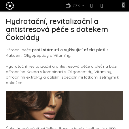
Přejít
E-
CZK
na
shop
NÁKUPNÍ
obsah
KOŠÍK
Hydratační, revitalizační a
Kosmetika
antistresová péče s dotekem
Yellow
Rose
Čokolády
(d)epilace
Alexandria
Přírodní péče
proti stárnutí
a
vyživující efekt pleti
s
Professional
Kakaem, Oligopeptidy a Vitamíny.
Nová
Hydratační, revitalizační a antistresová péče o pleť na bázi
registrace
přírodního Kakaa v kombinaci s Oligopeptidy, Vitaminy,
přírodními extrakty a dalšími speciálními látkami šetrnými k
Oblíbené
pokožce.
produkty
Značky
Měna
(CZK)
Čokoládové ošetření Yellow Rose je ideální volbou jak
pro