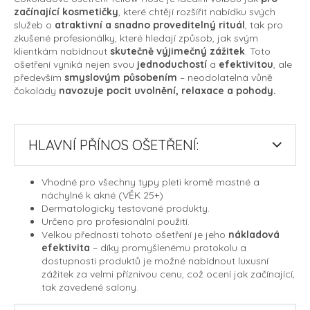
Přihlášení
začínající kosmetičky
, které chtějí rozšířit nabídku svých
služeb o
atraktivní a snadno proveditelný rituál
, tak pro
zkušené profesionálky, které hledají způsob, jak svým
klientkám nabídnout
skutečně výjimečný zážitek
. Toto
ošetření vyniká nejen svou
jednoduchostí
a
efektivitou
, ale
především
smyslovým působením
– neodolatelná vůně
čokolády
navozuje pocit uvolnění, relaxace a pohody.
HLAVNÍ PŘÍNOS OŠETŘENÍ:
Vhodné pro všechny typy pleti kromě mastné a
náchylné k akné (VĚK 25+)
Dermatologicky testované produkty.
Určeno pro profesionální použití.
Velkou předností tohoto ošetření je jeho
nákladová
efektivita
– díky promyšlenému protokolu a
dostupnosti produktů je možné nabídnout luxusní
zážitek za velmi příznivou cenu, což ocení jak začínající,
tak zavedené salony.