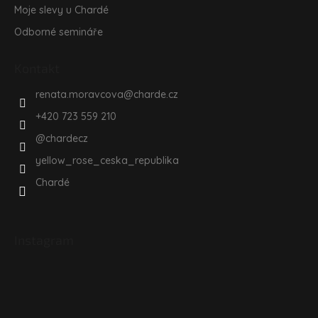
Moje slevy u Chardé
Odborné semináře
Kontakt
renata.moravcova
@
charde.cz
+420 723 559 210
@chardecz
yellow_rose_ceska_republika
Chardé
Instagram