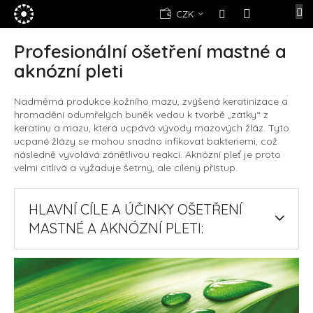
Přejít
E-
CZK
na
shop
NÁKUPNÍ
obsah
KOŠÍK
Profesionální ošetření mastné a
Kosmetika
aknózní pleti
Yellow
Rose
Nadměrná produkce kožního mazu, zvýšená keratinizace a
(d)epilace
hromadění odumřelých buněk vedou k tvorbě „zátky“ z
Alexandria
keratinu a mazu, která ucpává vývody mazových žláz. Tyto
Professional
ucpané žlázy se mohou snadno infikovat bakteriemi, což
následně vyvolává zánětlivou reakci. Aknózní pleť je proto
Nová
registrace
velmi citlivá a vyžaduje šetrný, ale cílený přístup.
Oblíbené
produkty
HLAVNÍ CÍLE A ÚČINKY OŠETŘENÍ
MASTNÉ A AKNÓZNÍ PLETI:
Značky
Měna
(CZK)