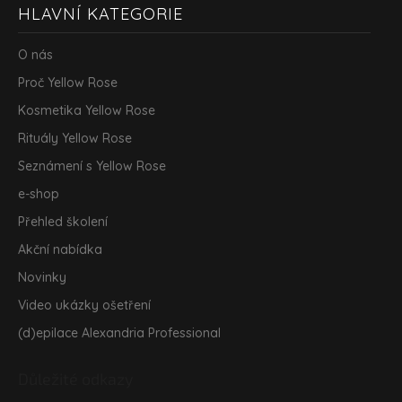
HLAVNÍ KATEGORIE
á
p
a
O nás
t
Proč Yellow Rose
í
Kosmetika Yellow Rose
Rituály Yellow Rose
Seznámení s Yellow Rose
e-shop
Přehled školení
Akční nabídka
Novinky
Video ukázky ošetření
(d)epilace Alexandria Professional
Důležité odkazy