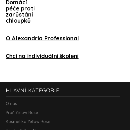
Domácí
péče proti
zarůstání
chloupků
O Alexandria Professional
Chci na individuální školení
Z
HLAVNÍ KATEGORIE
á
p
a
O nás
t
Proč Yellow Rose
í
Kosmetika Yellow Rose