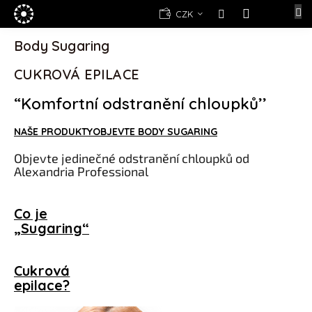
Přejít
E-
CZK
na
shop
NÁKUPNÍ
obsah
Body Sugaring
KOŠÍK
Kosmetika
Yellow
CUKROVÁ EPILACE
Rose
“Komfortní odstranění chloupků’’
(d)epilace
Alexandria
Professional
NAŠE PRODUKTY
OBJEVTE BODY SUGARING
Nová
Objevte jedinečné odstranění chloupků od
registrace
Alexandria Professional
Oblíbené
produkty
Co je
„Sugaring“
Značky
Cukrová
Měna
(CZK)
epilace?