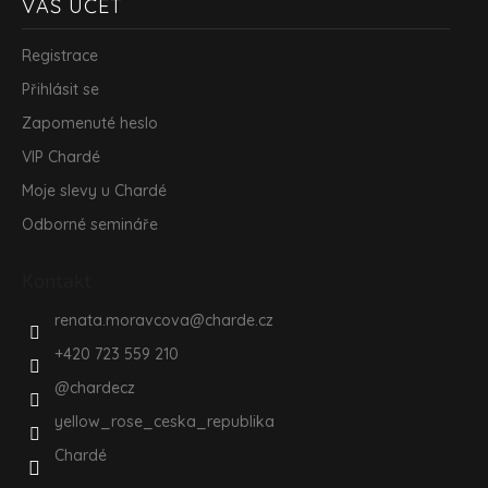
VÁŠ ÚČET
Registrace
Přihlásit se
Zapomenuté heslo
VIP Chardé
Moje slevy u Chardé
Odborné semináře
Kontakt
renata.moravcova
@
charde.cz
+420 723 559 210
@chardecz
yellow_rose_ceska_republika
Chardé