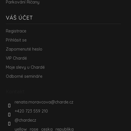
Parkování Říčany
VÁŠ ÚČET
Registrace
Přihlásit se
Zapomenuté heslo
VIP Chardé
Moje slevy u Chardé
Odborné semináře
Kontakt
renata.moravcova
@
charde.cz
+420 723 559 210
@chardecz
yellow_rose_ceska_republika