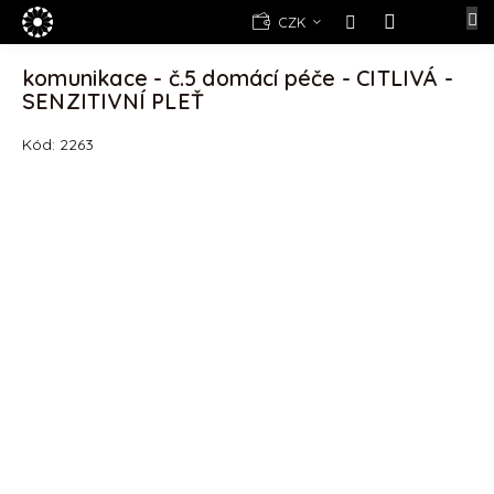
Přejít
E-
CZK
na
shop
NÁKUPNÍ
obsah
KOŠÍK
komunikace - č.5 domácí péče - CITLIVÁ -
Kosmetika
SENZITIVNÍ PLEŤ
Yellow
Rose
Kód:
2263
(d)epilace
Alexandria
Professional
Nová
registrace
Oblíbené
produkty
Značky
Měna
(CZK)