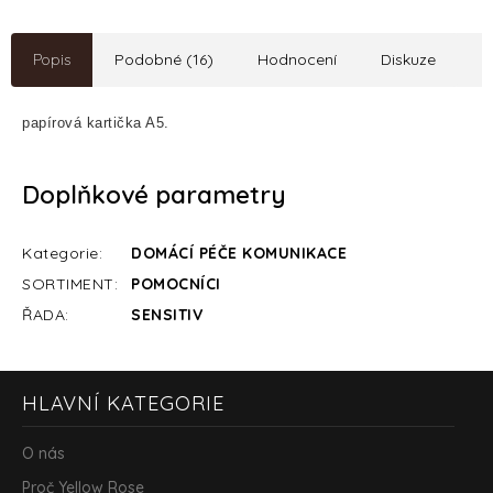
Popis
Podobné (16)
Hodnocení
Diskuze
papírová kartička A5.
Doplňkové parametry
Kategorie
:
DOMÁCÍ PÉČE KOMUNIKACE
SORTIMENT
:
POMOCNÍCI
ŘADA
:
SENSITIV
Z
HLAVNÍ KATEGORIE
á
p
a
O nás
t
Proč Yellow Rose