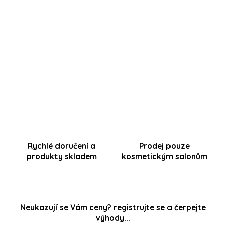
Hýčkejte Vaše klientky
a
navyšujte vaši tržbu
prodejem
produktů pro domácí péči. Výsledkem jsou
spokojené a
nadšené klientky se zdravou a pevnou pokožkou,
které se k
Vám budou rády vracet a doporučovat Váší péči i svým
známým.
Rychlé doručení a
Prodej pouze
produkty skladem
kosmetickým salonům
Neukazují se Vám ceny? registrujte se a čerpejte
výhody...