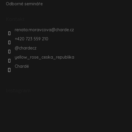
Odborné semináře
Kontakt
renata.moravcova
@
charde.cz
+420 723 559 210
@chardecz
yellow_rose_ceska_republika
Chardé
Instagram