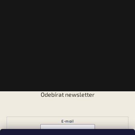
Odebírat newsletter
Vložte svůj e-mail a my vám budeme zasílat informace o
nových produktech na našem e-shopu.
E-mail