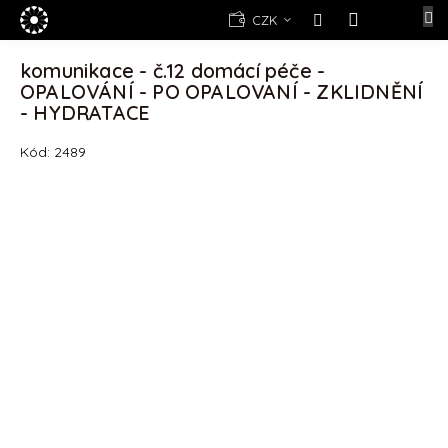
Přejít
E-
CZK
na
shop
NÁKUPNÍ
obsah
KOŠÍK
komunikace - č.12 domácí péče -
Kosmetika
OPALOVÁNÍ - PO OPALOVANÍ - ZKLIDNĚNÍ
Yellow
- HYDRATACE
Rose
Kód:
2489
(d)epilace
Alexandria
Professional
Nová
registrace
Oblíbené
produkty
Značky
Měna
(CZK)