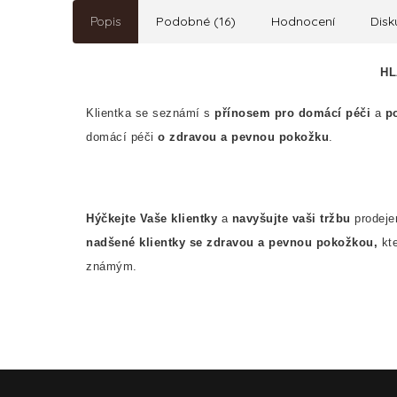
Popis
Podobné (16)
Hodnocení
Disk
HL
Klientka se seznámí s
přínosem pro domácí péči
a
p
domácí péči
o zdravou a pevnou pokožku
.
Hýčkejte Vaše klientky
a
navyšujte vaši tržbu
prodeje
nadšené klientky se zdravou a pevnou pokožkou,
kt
známým.
Z