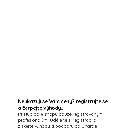
odej domácí péče
. Pomůže Vám
představit a
ro Vaše klientky.
m).
Neukazují se Vám ceny? registrujte se
a čerpejte výhody...
Přístup do e-shopu pouze registrovaným
profesionálům. Udělejte si registraci a
získejte výhody a podporu od Chardé.