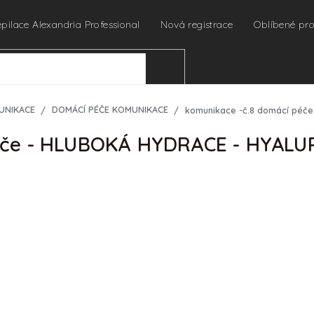
epilace Alexandria Professional
Nová registrace
Oblíbené pr
HLEDAT
UNIKACE
DOMÁCÍ PÉČE KOMUNIKACE
komunikace -č.8 domácí péč
péče - HLUBOKÁ HYDRACE - HYALU
Vyprodáno
Položka byla vyprodána…
URČENO PRO PROFES
Pro zobrazení cen a náku
profesionální kosmetičky 