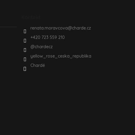
Kontakt
renata.moravcova
@
charde.cz
+420 723 559 210
@chardecz
yellow_rose_ceska_republika
Chardé