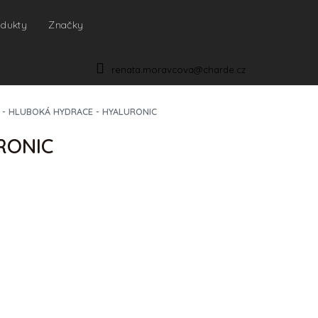
odukty
Značky
NÁKUPNÍ
KOŠÍK
renata.moravcova@charde.cz
e - HLUBOKÁ HYDRACE - HYALURONIC
RONIC
IONÁLY
p je nutná
registrace
. Produkt je určen pro
a kosmetické salóny s platným IČO.