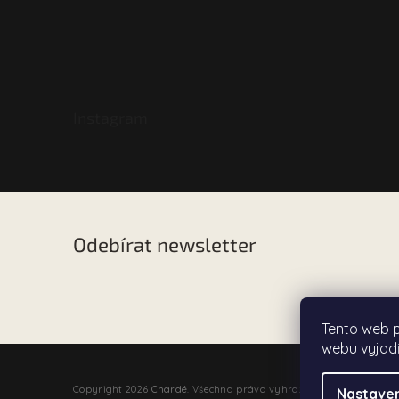
Instagram
Odebírat newsletter
Vložte svůj e-mail a my vám budeme zasílat informac
našem e-shopu.
Tento web 
webu vyjadř
Copyright 2026
Chardé
. Všechna práva vyhrazena.
Nastaven