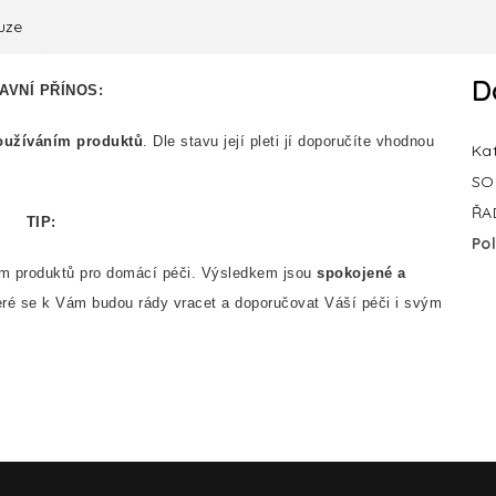
uze
D
AVNÍ PŘÍNOS:
oužíváním produktů
. Dle stavu její pleti jí doporučíte vhodnou
Ka
SO
ŘA
TIP:
Po
m produktů pro domácí péči. Výsledkem jsou
spokojené a
eré se k Vám budou rády vracet a doporučovat Váší péči i svým