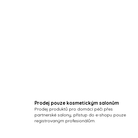
🔒
Chci nakupovat
Váš
pomocník pro úspěšný pr
vysvětlit přínos domácí péče
p
papírová kartička A5 (210x150m
Prodej pouze kosmetickým salonům
Prodej produktů pro domácí péči přes
partnerské salony, přístup do e-shopu pouze
registrovaným profesionálům.