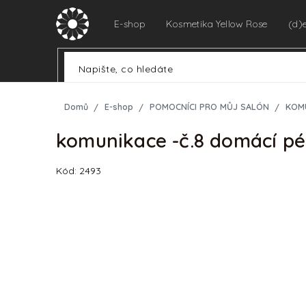
Přejít
na
E-shop
Kosmetika Yellow Rose
(d)
obsah
Domů
E-shop
POMOCNÍCI PRO MŮJ SALÓN
KOM
komunikace -č.8 domácí 
Kód:
2493