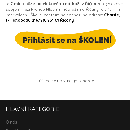
je
7 min chůze od vlakového nádraží v Říčanech
. (Vlakové
spojení mezi Prahou Hlavním nádražím a Říčany je v 15 min
intervalech).
Školící centrum se nachází na adrese:
Chardé,
17. listopadu 216/29, 251 01 Říčany
Těšíme se na vás tým Chardé.
Z
HLAVNÍ KATEGORIE
á
p
a
O nás
t