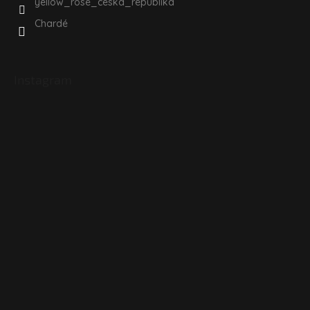
yellow_rose_ceska_republika
Chardé
Instagram