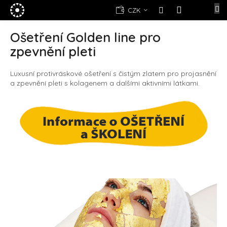
Přejít
E-
CZK
na
shop
NÁKUPNÍ
obsah
KOŠÍK
Ošetření Golden line pro
Kosmetika
zpevnění pleti
Yellow
Rose
Luxusní protivráskové ošetření s čistým zlatem pro projasnění
(d)epilace
a zpevnění pleti s kolagenem a dalšími aktivními látkami.
Alexandria
Professional
Nová
registrace
Oblíbené
produkty
Značky
Měna
(CZK)