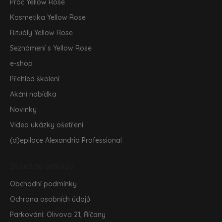
Proč Yellow Rose
í
Kosmetika Yellow Rose
Rituály Yellow Rose
Seznámení s Yellow Rose
e-shop
Přehled školení
Akční nabídka
Novinky
Video ukázky ošetření
(d)epilace Alexandria Professional
Důležité odkazy
Obchodní podmínky
Ochrana osobních údajů
Parkování: Olivova 21, Říčany