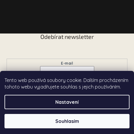
Odebírat newsletter
Vložte svůj e-mail a my vám budeme zasílat informace o
nových produktech na našem e-shopu.
E-mail
Tento web používá soubory cookie. Dalším procházením
Přihlásit se
tohoto webu vyjadřujete souhlas s jejich používáním.
Nastavení
Copyright 2026
Chardé
. Všechna práva vyhrazena.
Souhlasím
Vytvořil Shoptet